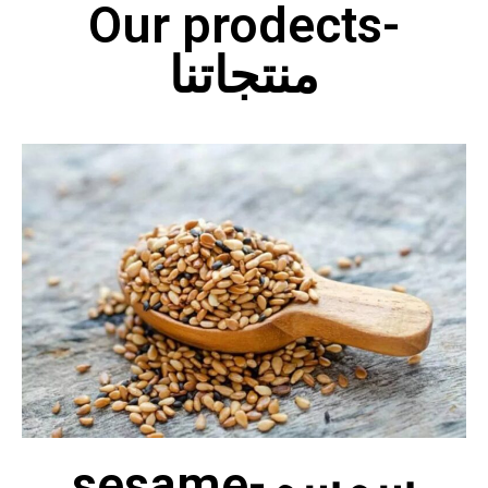
Our prodects-
منتجاتنا
sesame-سمسم