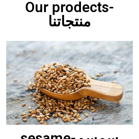
Our prodects-
منتجاتنا
sesame-سمسم